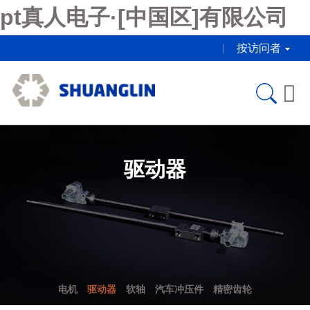
pt真人电子·[中国区]有限公司
按访问者

驱动器
电机
驱动器
软轴
汽车冲压件
精密齿轮