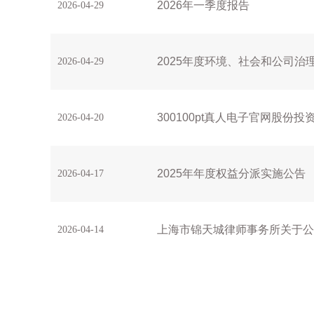
2026年一季度报告
2026-04-29
2025年度环境、社会和公司治
2026-04-29
300100pt真人电子官网股份投资
2026-04-20
2025年年度权益分派实施公告
2026-04-17
上海市锦天城律师事务所关于公
2026-04-14