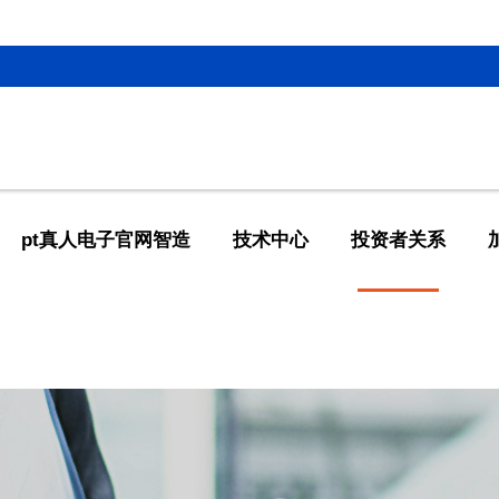
pt真人电子官网智造
技术中心
投资者关系