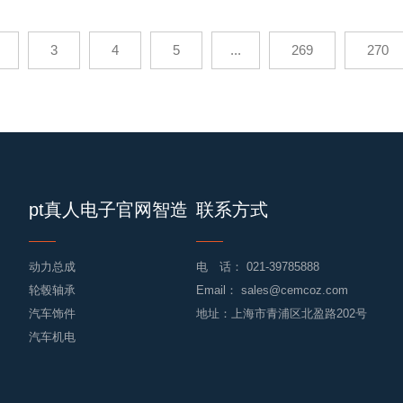
3
4
5
...
269
270
pt真人电子官网智造
联系方式
动力总成
电 话：
021-39785888
轮毂轴承
Email：
sales@cemcoz.com
汽车饰件
地址：上海市青浦区北盈路202号
汽车机电