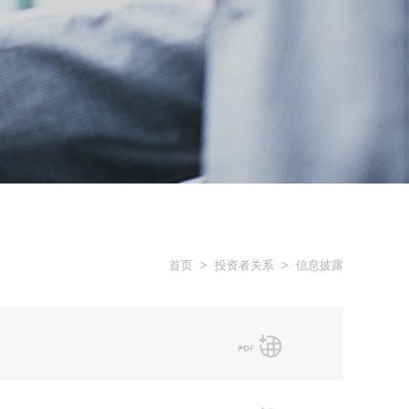
首页
>
投资者关系
>
信息披露