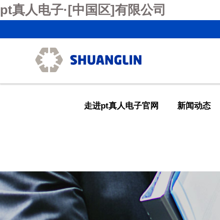
pt真人电子·[中国区]有限公司
走进pt真人电子官网
新闻动态